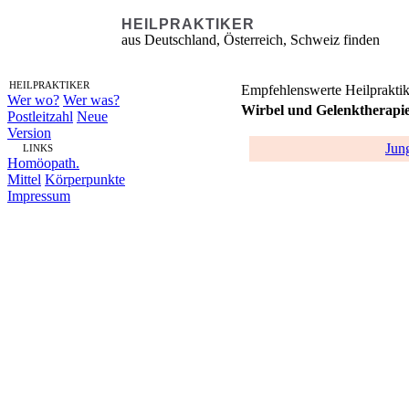
HEILPRAKTIKER
aus Deutschland, Österreich, Schweiz finden
HEILPRAKTIKER
Empfehlenswerte Heilpraktik
Wer wo?
Wer was?
Wirbel und Gelenktherapi
Postleitzahl
Neue
Version
Jun
LINKS
Homöopath.
Mittel
Körperpunkte
Impressum